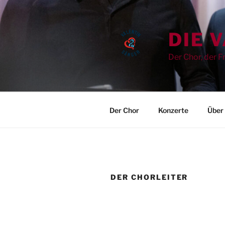
Zum
Inhalt
springen
DIE 
Der Chor, der 
Der Chor
Konzerte
Über
DER CHORLEITER